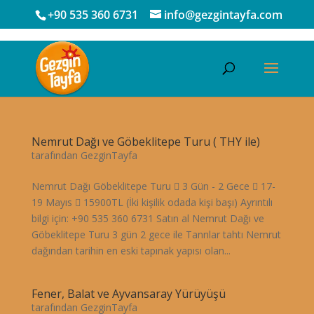
+90 535 360 6731
info@gezgintayfa.com
Nemrut Dağı ve Göbeklitepe Turu ( THY ile)
tarafından
GezginTayfa
Nemrut Dağı Göbeklitepe Turu  3 Gün - 2 Gece  17-
19 Mayıs  15900TL (İki kişilik odada kişi başı) Ayrıntılı
bilgi için: +90 535 360 6731 Satın al Nemrut Dağı ve
Göbeklitepe Turu 3 gün 2 gece ile Tanrılar tahtı Nemrut
dağından tarihin en eski tapınak yapısı olan...
Fener, Balat ve Ayvansaray Yürüyüşü
tarafından
GezginTayfa